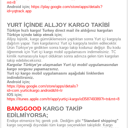
mt=8
Android için;
https://play.google.com/store/apps/details?
id=yqtrack.app
YURT İÇİNDE ALLJOY KARGO TAKİBİ
Türkiye hızlı kargo/ Turkey direct mail ile aldığınız kargoları
Türkiye içinde takip etmek için;
Alljoy lojistik, kargo gümrüklemesini yaptıktan sonra Yurt içi kargoyla
dağıtım yapar. Yani kargolarınız Yurt içi kargoyla teslim edilecektir.
Ürün Türkiye’ye girdikten sonra kargo takip kodunuz değişir. Bu kodu
öğrenmek için Yurt içi kargo mobil uygulamasını indirmelisiniz. TC
kimlik numarasıyla kayıt olduktan sonra adınıza gelen tüm kargoları
takip edebileceksiniz.
Kargolar Türkiye’ye ulaşmadan Yurt içi mobil uygulamasından
kargo sorgusu yapamazsınız.
Yurt içi kargo mobil uygulamasını aşağıdaki linklerden
indirebilirsiniz.
Android için;
https://play.google.com/store/apps/details?
id=com.yurticikargo.android&hl=tr
IOS için;
https://itunes.apple.com/tr/app/yurtiçi-kargo/id358749389?l=tr&mt=8
BANGGOOD
KARGO TAKİP
EDİLMİYORSA;
Endişe etmenize hiç gerek yok. Dediğim gibi
“Standard shipping”
kargo seçeneği dışındaki tüm kargo seçenekleri takiplidir. Kargo