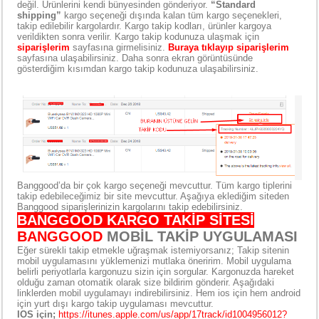
değil. Ürünlerini kendi bünyesinden gönderiyor.
“Standard
shipping”
kargo seçeneği dışında kalan tüm kargo seçenekleri,
takip edilebilir kargolardır. Kargo takip kodları, ürünler kargoya
verildikten sonra verilir. Kargo takip kodunuza ulaşmak için
siparişlerim
sayfasına girmelisiniz.
Buraya tıklayıp siparişlerim
sayfasına ulaşabilirsiniz. Daha sonra ekran görüntüsünde
gösterdiğim kısımdan kargo takip kodunuza ulaşabilirsiniz.
Banggood’da bir çok kargo seçeneği mevcuttur. Tüm kargo tiplerini
takip edebileceğimiz bir site mevcuttur. Aşağıya eklediğim siteden
Banggood siparişlerinizin kargolarını takip edebilirsiniz.
BANGGOOD KARGO TAKİP SİTESİ
BANGGOOD
MOBİL TAKİP UYGULAMASI
Eğer sürekli takip etmekle uğraşmak istemiyorsanız; Takip sitenin
mobil uygulamasını yüklemenizi mutlaka öneririm. Mobil uygulama
belirli periyotlarla kargonuzu sizin için sorgular. Kargonuzda hareket
olduğu zaman otomatik olarak size bildirim gönderir. Aşağıdaki
linklerden mobil uygulamayı indirebilirsiniz. Hem ios için hem android
için yurt dışı kargo takip uygulaması mevcuttur.
IOS için;
https://itunes.apple.com/us/app/17track/id1004956012?