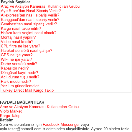
Faydalı Sayfalar
Araç ve Aksiyon Kamerası Kullanıcıları Grubu
Aye Store’dan Nasıl Sipariş Verilir?
Aliexpress’ten nasıl sipariş verilir?
Banggood’dan nasıl sipariş verilir?
Gearbest’ten nasıl sipariş verilir?
Kargo nasıl takip edilir?
Hafıza kartı seçimi nasıl olmalı?
Montaj nasıl yapılır?
Video nasıl kesilir?
CPL filtre ne işe yarar?
Hareket sensörü nasıl çalışır?
GPS ne işe yarar?
WiFi ne işe yarar?
Darbe sensörü nedir?
Kapasitör nedir?
Döngüsel kayıt nedir?
Acil durum tuşu nedir?
Park modu nedir?
Yazılım güncellemeleri
Turkey Direct Mail Kargo Takip
FAYDALI BAĞLANTILAR
Araç ve Aksiyon Kamerası Kullanıcıları Grubu
Viofo Market
Kargo Takip
İletişim
Soru ve sorunlarınız için
Facebook Messenger
veya
aykutezer@hotmail.com.tr adresinden ulaşabilirsiniz. Ayrıca 20 binden fazla