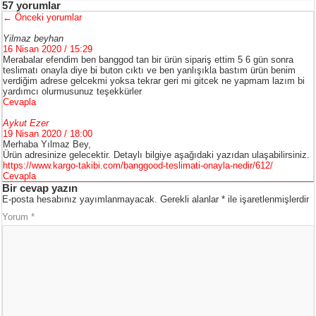
57 yorumlar
←
Önceki yorumlar
Yilmaz beyhan
16 Nisan 2020 / 15:29
Merabalar efendim ben banggod tan bir ürün sipariş ettim 5 6 gün sonra
teslimatı onayla diye bi buton cıktı ve ben yanlışıkla bastım ürün benim
verdiğim adrese gelcekmi yoksa tekrar geri mi gitcek ne yapmam lazım bi
yardımcı olurmusunuz teşekkürler
Cevapla
Aykut Ezer
19 Nisan 2020 / 18:00
Merhaba Yılmaz Bey,
Ürün adresinize gelecektir. Detaylı bilgiye aşağıdaki yazıdan ulaşabilirsiniz.
https://www.kargo-takibi.com/banggood-teslimati-onayla-nedir/612/
Cevapla
Bir cevap yazın
E-posta hesabınız yayımlanmayacak.
Gerekli alanlar
*
ile işaretlenmişlerdir
Yorum
*