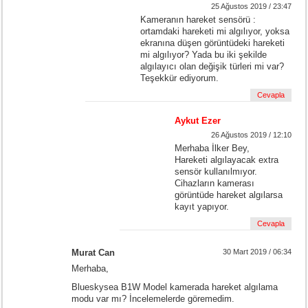
25 Ağustos 2019 / 23:47
Kameranın hareket sensörü :
ortamdaki hareketi mi algılıyor, yoksa
ekranına düşen görüntüdeki hareketi
mi algılıyor? Yada bu iki şekilde
algılayıcı olan değişik türleri mi var?
Teşekkür ediyorum.
Cevapla
Aykut Ezer
26 Ağustos 2019 / 12:10
Merhaba İlker Bey,
Hareketi algılayacak extra
sensör kullanılmıyor.
Cihazların kamerası
görüntüde hareket algılarsa
kayıt yapıyor.
Cevapla
Murat Can
30 Mart 2019 / 06:34
Merhaba,
Blueskysea B1W Model kamerada hareket algılama
modu var mı? İncelemelerde göremedim.