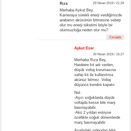
Rıza
29 Nisan 2019 / 21:29
Merhaba Aykut Bey,
Kameraya sürekli enerji verdiğimizde
arabanın aküsünün bitmesine sebep
olur mu enerji tüketimi böyle bir
olumsuzluğa neden olur mu?
Cevapla
Aykut Ezer
30 Nisan 2019 / 15:27
Merhaba Rıza Bey,
Hardwire kit adı verilen,
düşük voltaj korumasına
sahip kit ile kullanılırsa
akünüz bitmez. Voltaj
düşünce kendini kapatır.
Not:
-Aşırı soğuklarda düşük
voltajda kesse bile marş
basmayabilir.
-Akü 2 yıldan eskiyse
özellikle soğuk dönemlerde
marş basmayabilir.
Aşağıdaki videodan bilgi