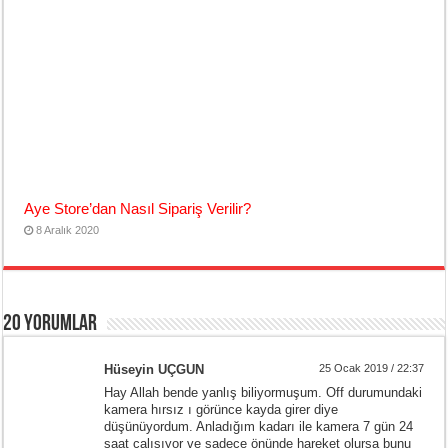
Aye Store’dan Nasıl Sipariş Verilir?
8 Aralık 2020
20 yorumlar
Hüseyin UÇGUN
25 Ocak 2019 / 22:37
Hay Allah bende yanlış biliyormuşum. Off durumundaki
kamera hırsız ı görünce kayda girer diye
düşünüyordum. Anladığım kadarı ile kamera 7 gün 24
saat çalışıyor ve sadece önünde hareket olursa bunu