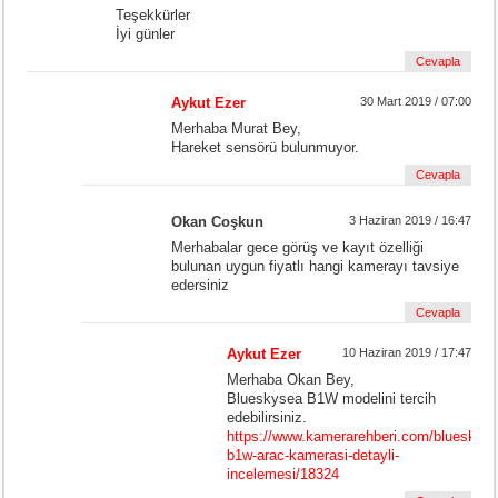
Teşekkürler
İyi günler
Cevapla
Aykut Ezer
30 Mart 2019 / 07:00
Merhaba Murat Bey,
Hareket sensörü bulunmuyor.
Cevapla
Okan Coşkun
3 Haziran 2019 / 16:47
Merhabalar gece görüş ve kayıt özelliği
bulunan uygun fiyatlı hangi kamerayı tavsiye
edersiniz
Cevapla
Aykut Ezer
10 Haziran 2019 / 17:47
Merhaba Okan Bey,
Blueskysea B1W modelini tercih
edebilirsiniz.
https://www.kamerarehberi.com/blueskyse
b1w-arac-kamerasi-detayli-
incelemesi/18324