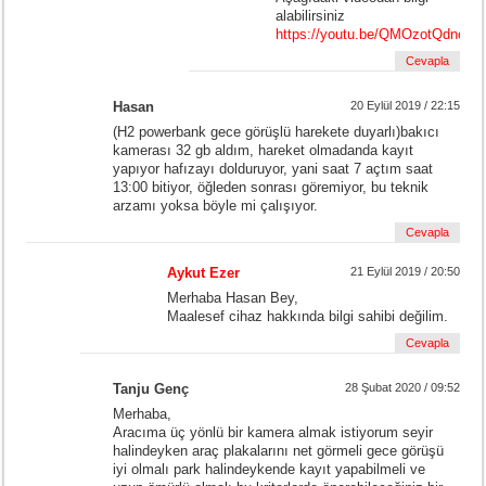
alabilirsiniz
https://youtu.be/QMOzotQdnoM
Cevapla
Hasan
20 Eylül 2019 / 22:15
(H2 powerbank gece görüşlü harekete duyarlı)bakıcı
kamerası 32 gb aldım, hareket olmadanda kayıt
yapıyor hafızayı dolduruyor, yani saat 7 açtım saat
13:00 bitiyor, öğleden sonrası göremiyor, bu teknik
arzamı yoksa böyle mi çalışıyor.
Cevapla
Aykut Ezer
21 Eylül 2019 / 20:50
Merhaba Hasan Bey,
Maalesef cihaz hakkında bilgi sahibi değilim.
Cevapla
Tanju Genç
28 Şubat 2020 / 09:52
Merhaba,
Aracıma üç yönlü bir kamera almak istiyorum seyir
halindeyken araç plakalarını net görmeli gece görüşü
iyi olmalı park halindeykende kayıt yapabilmeli ve