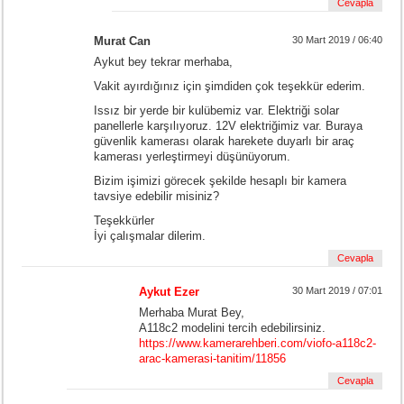
Cevapla
Murat Can
30 Mart 2019 / 06:40
Aykut bey tekrar merhaba,
Vakit ayırdığınız için şimdiden çok teşekkür ederim.
Issız bir yerde bir kulübemiz var. Elektriği solar
panellerle karşılıyoruz. 12V elektriğimiz var. Buraya
güvenlik kamerası olarak harekete duyarlı bir araç
kamerası yerleştirmeyi düşünüyorum.
Bizim işimizi görecek şekilde hesaplı bir kamera
tavsiye edebilir misiniz?
Teşekkürler
İyi çalışmalar dilerim.
Cevapla
Aykut Ezer
30 Mart 2019 / 07:01
Merhaba Murat Bey,
A118c2 modelini tercih edebilirsiniz.
https://www.kamerarehberi.com/viofo-a118c2-
arac-kamerasi-tanitim/11856
Cevapla