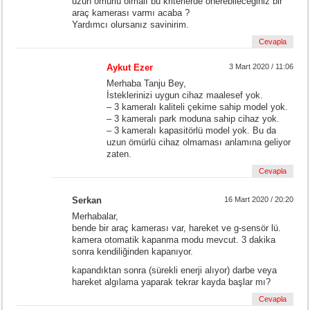
uzun ömürlü olmalı bu kriterlerde önerebileceğiniz bir
araç kamerası varmı acaba ?
Yardımcı olursanız savinirim.
Cevapla
Aykut Ezer
3 Mart 2020 / 11:06
Merhaba Tanju Bey,
İsteklerinizi uygun cihaz maalesef yok.
– 3 kameralı kaliteli çekime sahip model yok.
– 3 kameralı park moduna sahip cihaz yok.
– 3 kameralı kapasitörlü model yok. Bu da
uzun ömürlü cihaz olmaması anlamına geliyor
zaten.
Cevapla
Serkan
16 Mart 2020 / 20:20
Merhabalar,
bende bir araç kamerası var, hareket ve g-sensör lü.
kamera otomatik kapanma modu mevcut. 3 dakika
sonra kendiliğinden kapanıyor.
kapandıktan sonra (sürekli enerji alıyor) darbe veya
hareket algılama yaparak tekrar kayda başlar mı?
Cevapla