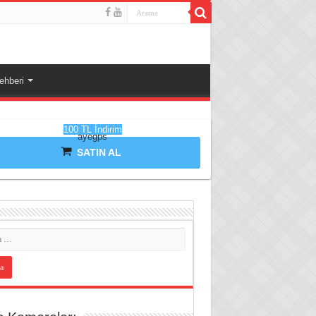
ehberi
100 TL İndirim
ayegps
SATIN AL