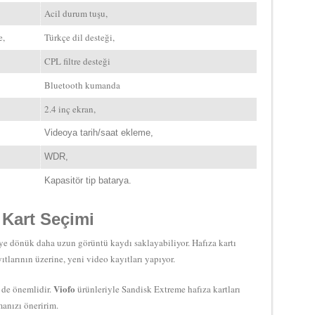
Acil durum tuşu,
e,
Türkçe dil desteği,
CPL filtre desteği
Bluetooth kumanda
2.4 inç ekran,
Videoya tarih/saat ekleme,
WDR,
Kapasitör tip batarya.
 Kart Seçimi
iye dönük daha uzun görüntü kaydı saklayabiliyor. Hafıza kartı
larının üzerine, yeni video kayıtları yapıyor.
Viofo
i de önemlidir.
ürünleriyle Sandisk Extreme hafıza kartları
manızı öneririm.