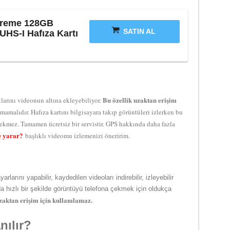
treme 128GB
SATIN AL
HS-I Hafıza Kartı
Bu özellik uzaktan erişim
tlarını videonun altına ekleyebiliyor.
ılmamalıdır. Hafıza kartını bilgisayara takıp görüntüleri izlerken bu
erekmez. Tamamen ücretsiz bir servistir. GPS hakkında daha fazla
e yarar?
başlıklı videomu izlemenizi öneririm.
arını yapabilir, kaydedilen videoları indirebilir, izleyebilir
nda hızlı bir şekilde görüntüyü telefona çekmek için oldukça
zaktan erişim için kullanılamaz.
nılır?