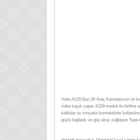
Viofo A229 Duo 2K Araç Kamerasının ön k
video kaydı yapar. A229 modeli ile birlikte 
kablolar ve minyatür konnektörler kullanıl
güçlü bağlantı ve güç akışı sağlayan Type-
desteği mevcuttur. Döngüsel kayıt yapan ka