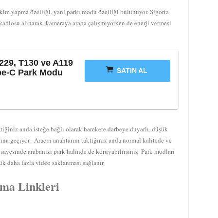
im yapma özelliği, yani parkı modu özelliği bulunuyor. Sigorta
ablosu alınarak, kameraya araba çalışmıyorken de enerji vermesi
229, T130 ve A119
SATIN AL
ype-C Park Modu
i
ettiğiniz anda isteğe bağlı olarak harekete darbeye duyarlı, düşük
ına geçiyor. Aracın anahtarını taktığınız anda normal kalitede ve
sayesinde arabanızı park halinde de koruyabilirsiniz. Park modları
ük daha fazla video saklanması sağlanır.
lma Linkleri