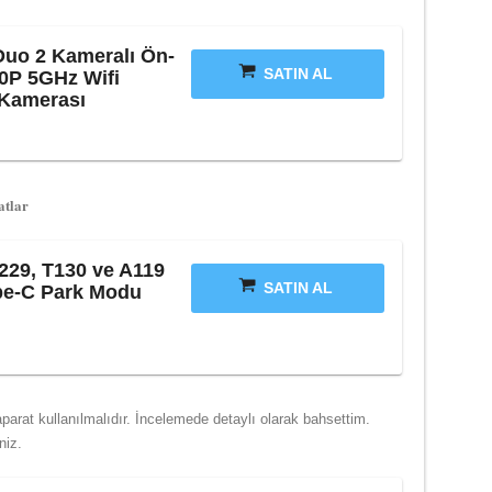
Duo 2 Kameralı Ön-
SATIN AL
0P 5GHz Wifi
 Kamerası
atlar
229, T130 ve A119
SATIN AL
ype-C Park Modu
i
arat kullanılmalıdır. İncelemede detaylı olarak bahsettim.
niz.