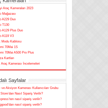
ç Kameraları
yi Araç Kameraları 2023
fo Mağazası
fo A229 Duo
o T130
o A129 Plus Duo
o A119 V3
k Modu Kablosu
omi 70Mai 1S
omi 70Mai A500 Pro Plus
za Kartları
Araç Kamerası İncelemeleri
alı Sayfalar
 ve Aksiyon Kamerası Kullanıcıları Grubu
Store’dan Nasıl Sipariş Verilir?
xpress’ten nasıl sipariş verilir?
good’dan nasıl sipariş verilir?