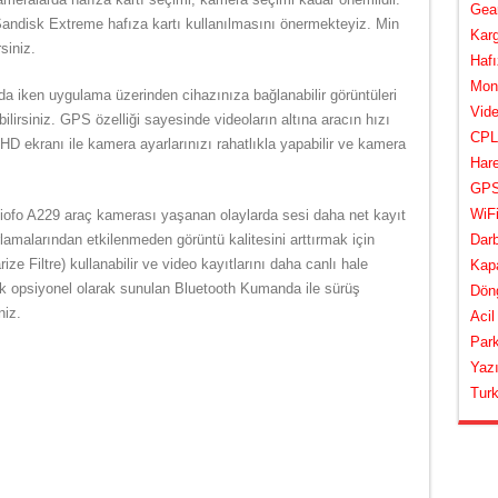
Gear
andisk Extreme hafıza kartı kullanılmasını önermekteyiz. Min
Karg
siniz.
Hafı
Mont
ında iken uygulama üzerinden cihazınıza bağlanabilir görüntüleri
Vide
bilirsiniz. GPS özelliği sayesinde videoların altına aracın hızı
CPL 
HD ekranı ile kamera ayarlarınızı rahatlıkla yapabilir ve kamera
Hare
GPS 
WiFi
Viofo A229 araç kamerası yaşanan olaylarda sesi daha net kayıt
lamalarından etkilenmeden görüntü kalitesini arttırmak için
Darb
e Filtre) kullanabilir ve video kayıtlarını daha canlı hale
Kapa
arak opsiyonel olarak sunulan Bluetooth Kumanda ile sürüş
Döng
niz.
Acil
Park
Yazı
Turk