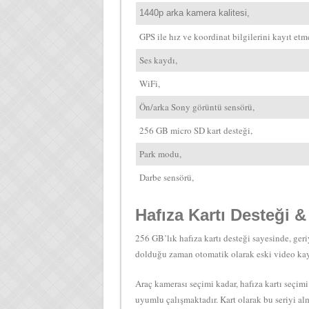
1440p arka kamera kalitesi,
GPS ile hız ve koordinat bilgilerini kayıt etm
Ses kaydı,
WiFi,
Ön/arka Sony görüntü sensörü,
256 GB micro SD kart desteği,
Park modu,
Darbe sensörü,
Hafıza Kartı Desteği &
256 GB’lık hafıza kartı desteği sayesinde, ger
dolduğu zaman otomatik olarak eski video kayıt
Araç kamerası seçimi kadar, hafıza kartı seçim
uyumlu çalışmaktadır. Kart olarak bu seriyi al