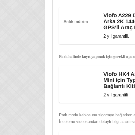
Viofo A229 
Arka 2K 144
Anlık indirim
GPS’li Araç
2 yıl garantili.
Park halinde kayıt yapmak için gerekli apar
Viofo HK4 A
Mini için T
Bağlantı Kit
2 yıl garantili
Park modu kablosunu sigortaya bağlarken ap
İnceleme videosundan detaylı bilgi alabilirsi