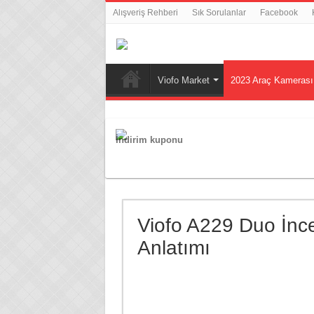
Alışveriş Rehberi
Sık Sorulanlar
Facebook
Viofo Market
2023 Araç Kamerası 
İndirim kuponu
Viofo A229 Duo İnc
Anlatımı