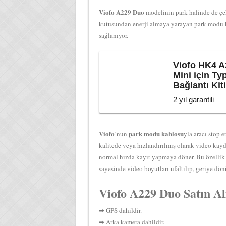
Viofo A229 Duo
modelinin park halinde de çek
kutusundan enerji almaya yarayan park modu k
sağlanıyor.
Viofo HK4 A
Mini için T
Bağlantı Kit
2 yıl garantili
Viofo
park modu kablosu
‘nun
yla aracı stop 
kalitede veya hızlandırılmış olarak video kayd
normal hızda kayıt yapmaya döner. Bu özellik 
sayesinde video boyutları ufaltılıp, geriye dön
Viofo A229 Duo Satın A
➡ GPS dahildir.
➡ Arka kamera dahildir.