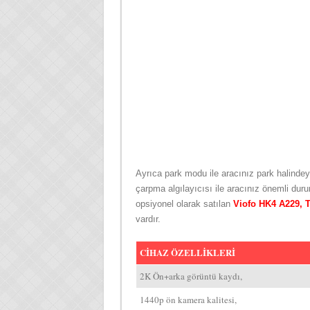
Ayrıca park modu ile aracınız park halindeyk
çarpma algılayıcısı ile aracınız önemli duru
opsiyonel olarak satılan
Viofo HK4 A229, T
vardır.
CİHAZ ÖZELLİKLERİ
2K Ön+arka görüntü kaydı,
1440p ön kamera kalitesi,