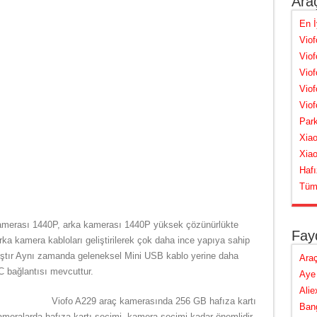
Ara
En İ
Vio
Vio
Viof
Viof
Viof
Par
Xia
Xia
Hafı
Tüm 
amerası 1440P, arka kamerası 1440P yüksek çözünürlükte
Fayd
arka kamera kabloları geliştirilerek çok daha ince yapıya sahip
mıştır Aynı zamanda geleneksel Mini USB kablo yerine daha
Araç
C bağlantısı mevcuttur.
Aye 
Alie
Viofo A229 araç kamerasında 256 GB hafıza kartı
Bang
meralarda hafıza kartı seçimi, kamera seçimi kadar önemlidir.