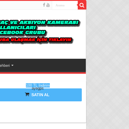
ehberi
100 TL İndirim
ayegps
SATIN AL