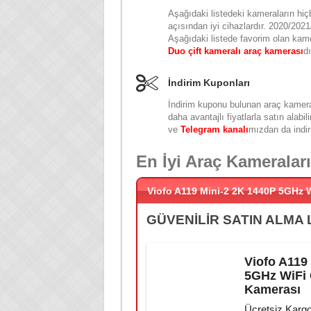
Aşağıdaki listedeki kameraların hiçb
açısından iyi cihazlardır. 2020/2021
Aşağıdaki listede favorim olan kam
Duo çift kameralı araç kamerası
dı
İndirim Kuponları
İndirim kuponu bulunan araç kamera
daha avantajlı fiyatlarla satın alabili
ve
Telegram kanalı
mızdan da indiri
En İyi Araç Kameraları
Viofo A119 Mini-2 2K 1440P 5GHz W
GÜVENİLİR SATIN ALMA 
Viofo A119
5GHz WiFi 
Kamerası
Ücretsiz Karg