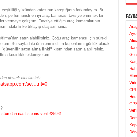
eşitliliği yüzünden kafasının karıştığının farkındayım. Bu
en, performanslı en iyi araç kamerası tavsiyelerimi tek bir
Fayda
iler vermeye çalıştım. Tavsiye ettiğim araç kameralarının
ısmındaki linke tıklayıp ulaşabilirsiniz.
Araç
Aye 
ı/firma’dan satın alabilirsiniz. Çoğu araç kamerası için sürekli
Alie
yorum. Bu sayfadaki ürünlerin indirim kuponlarını günlük olarak
Bang
 “
güvenilir satın alma linki”
kısmından satın alabilirsiniz.
ltına kesinlikle eklemiyorum.
Gear
Karg
Hafı
Mont
an destek alabilirsiniz.
Vide
whatsapp.com/se….nt=0
CPL 
Hare
GPS 
r?
WiFi
toredan-nasil-siparis-verilir/25931
Darb
Kapa
Döng