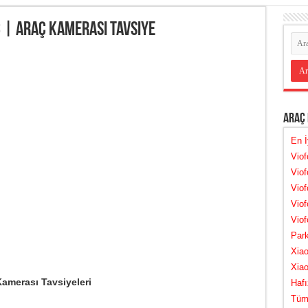
3 | Araç Kamerası Tavsiye
Araç
En İ
Vio
Vio
Viof
Viof
Viof
Par
Xia
Xia
amerası Tavsiyeleri
Hafı
Tüm 