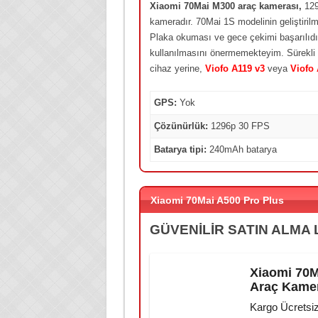
Xiaomi 70Mai M300 araç kamerası,
129
kameradır. 70Mai 1S modelinin geliştirilmi
Plaka okuması ve gece çekimi başarılıdır.
kullanılmasını önermemekteyim. Sürekli e
cihaz yerine,
Viofo A119 v3
veya
Viofo 
GPS:
Yok
Çözünürlük:
1296p 30 FPS
Batarya tipi:
240mAh batarya
Xiaomi 70Mai A500 Pro Plus
GÜVENİLİR SATIN ALMA 
Xiaomi 70M
Araç Kame
Kargo Ücretsi