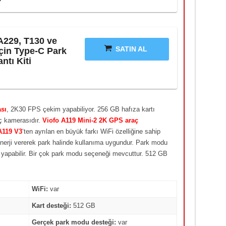
A229, T130 ve
SATIN AL
için Type-C Park
ntı Kiti
sı
, 2K30 FPS çekim yapabiliyor. 256 GB hafıza kartı
aç kamerasıdır.
Viofo A119 Mini-2 2K GPS araç
A119 V3
‘ten ayrılan en büyük farkı WiFi özelliğine sahip
 enerji vererek park halinde kullanıma uygundur. Park modu
m yapabilir. Bir çok park modu seçeneği mevcuttur. 512 GB
WiFi:
var
Kart desteği:
512 GB
Gerçek park modu desteği:
var