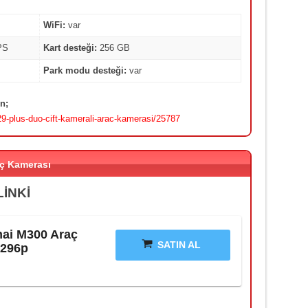
WiFi:
var
PS
Kart desteği:
256 GB
Park modu desteği:
var
n;
9-plus-duo-cift-kamerali-arac-kamerasi/25787
ç Kamerası
LİNKİ
ai M300 Araç
SATIN AL
1296p