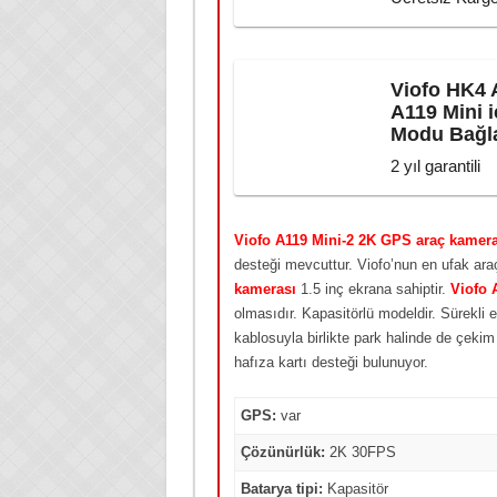
Viofo HK4 
A119 Mini 
Modu Bağla
2 yıl garantili
Viofo A119 Mini-2 2K GPS araç kamera
desteği mevcuttur. Viofo’nun en ufak ar
kamerası
1.5 inç ekrana sahiptir.
Viofo 
olmasıdır. Kapasitörlü modeldir. Sürekli
kablosuyla birlikte park halinde de çeki
hafıza kartı desteği bulunuyor.
GPS:
var
Çözünürlük:
2K 30FPS
Batarya tipi:
Kapasitör