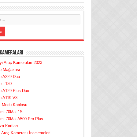
 Kameraları
yi Araç Kameraları 2023
fo Mağazası
fo A229 Duo
o T130
o A129 Plus Duo
o A119 V3
k Modu Kablosu
omi 70Mai 1S
omi 70Mai A500 Pro Plus
za Kartları
Araç Kamerası İncelemeleri