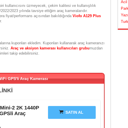
Acil
iri kullanıcısını üzmeyecek, çekim kalitesi ve kullanışlılık
Park
/2022/2023 yılında tavsiye ettiğim araç kameralarıdır.
Yazı
era fiyat/performans açısından bakıldığında
Viofo A129 Plus
r.
Turk
larına kuponları ekledim. Kuponları kullanarak araç kameranızı
rsiniz.
Araç ve aksiyon kamerası kullanıcıları grubu
muzdan
mleri takip edebilirsiniz.
iFi GPS'li Araç Kamerası
LİNKİ
 Mini-2 2K 1440P
SATIN AL
GPSli Araç
o