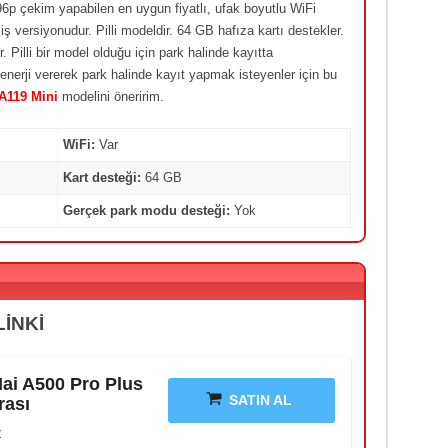
6p çekim yapabilen en uygun fiyatlı, ufak boyutlu WiFi
ş versiyonudur. Pilli modeldir. 64 GB hafıza kartı destekler.
 Pilli bir model olduğu için park halinde kayıtta
nerji vererek park halinde kayıt yapmak isteyenler için bu
A119 Mini
modelini öneririm.
WiFi:
Var
Kart desteği:
64 GB
Gerçek park modu desteği:
Yok
LİNKİ
ai A500 Pro Plus
SATIN AL
rası
z