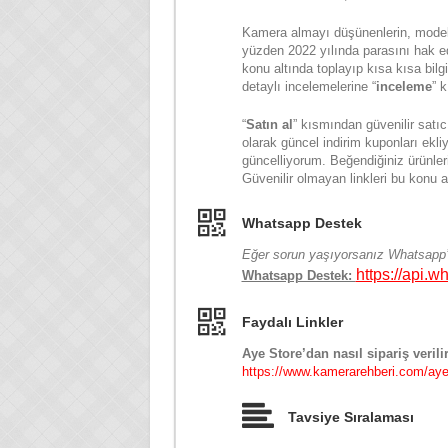
Kamera almayı düşünenlerin, model ç
yüzden 2022 yılında parasını hak ed
konu altında toplayıp kısa kısa bilg
detaylı incelemelerine “
inceleme
” k
“
Satın al
” kısmından güvenilir satıc
olarak güncel indirim kuponları ekli
güncelliyorum. Beğendiğiniz ürünleri
Güvenilir olmayan linkleri bu konu a
Whatsapp Destek
Eğer sorun yaşıyorsanız Whatsapp’d
https://api.
Whatsapp Destek:
Faydalı Linkler
Aye Store’dan nasıl sipariş verili
https://www.kamerarehberi.com/aye-s
Tavsiye Sıralaması