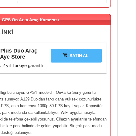
i GPS Ön Arka Araç Kamerası
LİNKİ
 Plus Duo Araç
SATIN AL
 Aye Store
 2 yıl Türkiye garantili
lliği bulunuyor. GPS’li modeldir. Ön+arka Sony görüntü
ns sunuyor. A129 Duo’dan farkı daha yüksek çözünürlükte
0 FPS, arka kamerası 1080p 30 FPS kayıt yapar. Kapasitör
ek park modunda da kullanılabiliyor. WiFi uygulamasıyla
ekilde telefona çekebiliyorsunuz. Cihazın ayarlarını telefondan
irlikte park halinde de çekim yapabilir. Bir çok park modu
desteği bulunuyor.