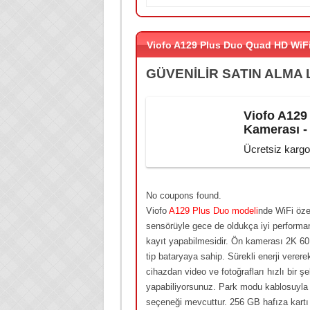
Viofo A129 Plus Duo Quad HD WiF
GÜVENİLİR SATIN ALMA 
Viofo A129
Kamerası -
Ücretsiz kargo.
No coupons found.
Viofo
A129 Plus Duo modeli
nde WiFi öze
sensörüyle gece de oldukça iyi performa
kayıt yapabilmesidir. Ön kamerası 2K 6
tip bataryaya sahip. Sürekli enerji verer
cihazdan video ve fotoğrafları hızlı bir ş
yapabiliyorsunuz. Park modu kablosuyla b
seçeneği mevcuttur. 256 GB hafıza kartı 