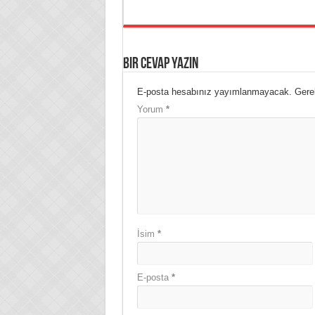
Bir cevap yazın
E-posta hesabınız yayımlanmayacak.
Gerek
Yorum
*
İsim
*
E-posta
*