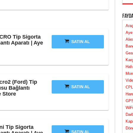
Fayda
Araç
Aye 
CRO Tip Sigorta
Alie
SATIN AL
ntı Aparatı | Aye
Bang
Gear
Karg
Hafı
Mont
Vide
cro2 (Ford) Tip
SATIN AL
usu Bağlantı
CPL 
e Store
Hare
GPS 
WiFi
Darb
Kapa
i Tip Sigorta
Döng
SATIN AL