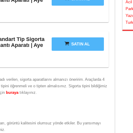
ntı Aparatı | Aye
Acil
Park
Yazı
Turk
andart Tip Sigorta
SATIN AL
ntı Aparatı | Aye
dı verilen, sigorta aparatlarını almanızı öneririm. Araçlarda 4
 tipini öğrenmeli ve o tipten almalısınız. Sigorta tipini bildiğimiz
için
buraya
tıklayınız.
ı, görüntü kalitesini olumsuz yönde etkiler. Bu yansımayı
niz.