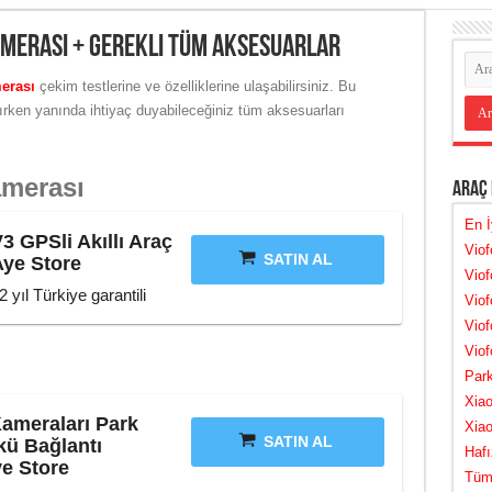
Kamerası + Gerekli Tüm Aksesuarlar
erası
çekim testlerine ve özelliklerine ulaşabilirsiniz. Bu
lırken yanında ihtiyaç duyabileceğiniz tüm aksesuarları
amerası
Araç
En İ
3 GPSli Akıllı Araç
Vio
SATIN AL
Aye Store
Vio
 yıl Türkiye garantili
Viof
Viof
Viof
Par
Xia
Kameraları Park
Xia
SATIN AL
kü Bağlantı
Hafı
ye Store
Tüm 