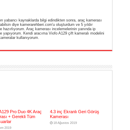
n yabancı kaynaklarda bilgi edindikten sonra, araç kamerası
şabilsin diye kamerarehberi.com'u oluşturdum ve 5 yıldır
e hazırlıyorum. Araç kamerası incelemelerinin yanında ip
e yapıyorum. Kendi aracıma Viofo A129 çift kameralı modelini
 kameralar kullanıyorum.
 A129 Pro Duo 4K Araç
4.3 inç Ekranlı Geri Görüş
ası + Gerekli Tüm
Kamerası
uarlar
18 Ağustos 2019
ım 2019