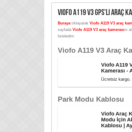
Viofo A119 V3 GPS’li Araç 
Buraya
tıklayarak
Viofo A119 V3 araç kam
sayfada
Viofo A119 V3 araç kamerası
nı a
listeledim.
Viofo A119 V3 Araç K
Viofo A119 V
Kamerası - 
Ücretsiz kargo. 2
Park Modu Kablosu
Viofo Araç 
Modu İçin A
Kablosu | A