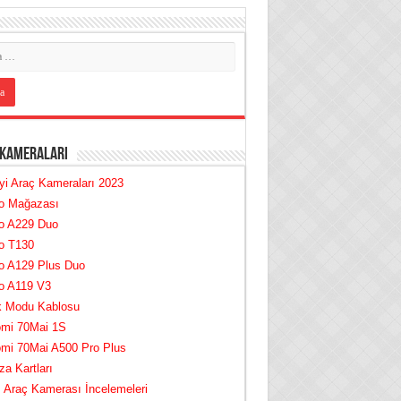
 Kameraları
yi Araç Kameraları 2023
fo Mağazası
fo A229 Duo
o T130
o A129 Plus Duo
o A119 V3
k Modu Kablosu
omi 70Mai 1S
omi 70Mai A500 Pro Plus
za Kartları
Araç Kamerası İncelemeleri