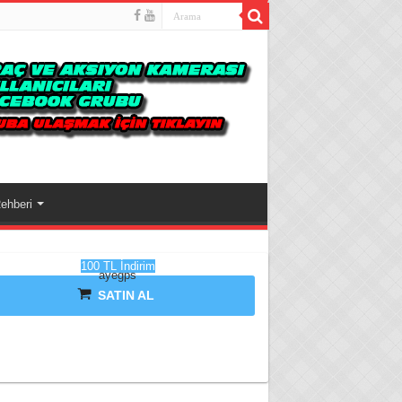
ehberi
100 TL İndirim
ayegps
SATIN AL