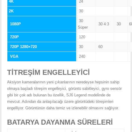
4K
24
2K
30
30
1080P
30 4:3
30
6
Süper
720P
120
720P 1280×720
30
60
VGA
240
TİTREŞİM ENGELLEYİCİ
Aksiyon kameralarının yeni çıkanlarının neredeyse hepsinin sahip
olmaya başladı titreşim engelleyici, görüntü sabitleyici, gyro sensör
gibi bir çok adı bulunan bu özellik, SJ6 Legend modelinde de
mevcut. Adından da anlaşılacağı üzere görüntüdeki titreşimleri
engelliyor. Görüntünün daha temiz ve izlenebilir olmasını sağlıyor.
BATARYA DAYANMA SÜRELERİ