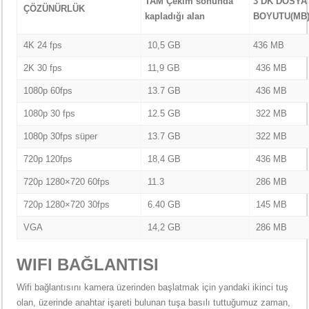
TAM Çekim sonunda
3
DK DOSYA
ÇÖZÜNÜRLÜK
kapladığı alan
BOYUTU(MB
4K 24 fps
10,5 GB
436 MB
2K 30 fps
11,9 GB
436 MB
1080p 60fps
13.7 GB
436 MB
1080p 30 fps
12.5 GB
322 MB
1080p 30fps süper
13.7 GB
322 MB
720p 120fps
18,4 GB
436 MB
720p 1280×720 60fps
11.3
286 MB
720p 1280×720 30fps
6.40 GB
145 MB
VGA
14,2 GB
286 MB
WIFI BAĞLANTISI
Wifi bağlantısını kamera üzerinden başlatmak için yandaki ikinci tuş
olan, üzerinde anahtar işareti bulunan tuşa basılı tuttuğumuz zaman,