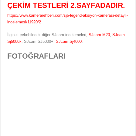
ÇEKİM TESTLERİ 2.SAYFADADIR.
https://www.kamerarehberi.com/sj6-legend-aksiyon-kamerasi-detayli-
incelemesi/11920/2
İlginizi çekebilecek diğer SJcam incelemeleri;
SJcam M20
,
SJcam
Sj5000x
, SJcam SJ5000+,
SJcam Sj4000
.
FOTOĞRAFLARI