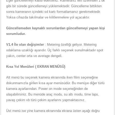
Eğer güncellemeyi kabul ederseniz. Kameranız wifi üzerinden 1 dk
gibi bir sürede güncellemeyi yüklemektedir. Güncelleme bittikten
sonra kameranın içindeki sd kartı formatlamanız gerekmektedir.
Yoksa cihazda takılmalar ve kilitlenmelere yol açacaktır.
Güncellemeden kaynaklı sorunlardan güncellemeyi yapan kişi
sorumludur.
V1.4 İle olan değişimler
: Metering özelliği geliyor. Metering
odaklama uzaklığı ayarıdır. Üç farklı seçenek sunulmaktadır spot
yakın, center orta ve average dengeli.
Kısa Yol Menüleri ( EKRAN MENÜSÜ)
Alt menü bu seçenek kamera ekranında iken filim seçeneğine
dokunmamızla girilen kısa ayar menüsüdür. Bu menüye diğer türlü
kamera ayarlarından. Power on mode seçeneğinden de
ulaşabilirsiniz. Bu menüde araç modu, su altı modu, time laps,
yavaş çekim vb türü çekim ayarlarını yapmaktasınız.
Üst menü ise yine kamera ekranında ekrana üsten aşağı doğru