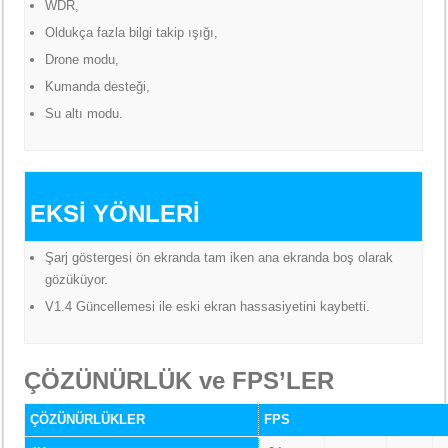
WDR,
Oldukça fazla bilgi takip ışığı,
Drone modu,
Kumanda desteği,
Su altı modu.
EKSİ YÖNLERİ
Şarj göstergesi ön ekranda tam iken ana ekranda boş olarak
gözüküyor.
V1.4 Güncellemesi ile eski ekran hassasiyetini kaybetti.
ÇÖZÜNÜRLÜK ve FPS’LER
ÇÖZÜNÜRLÜKLER
FPS