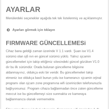
AYARLAR
Menülerdeki seçenekler aşağıda tek tek listelenmiş ve açıklanmıştır.
Ayarları görmek için tıklayın
FIRMWARE GÜNCELLEMESi
Cihaz bana geldiği zaman üzerinde V 1.1 vardı. Şuan ise V1.4
sürümü olan sj6 nın en güncel sürümü yüklü. Yalnız sjcamin
güncellemeleri için takip ettiğimiz sitesindeki güncel gözüken V1.0
dır bu ilk sürümdür. Orada bulunan güncelleme bilgisine
aldanmayınız, oldukça eski bir veridir. Bu güncellemeleri takip
etmeniz ise oldukça basit bunun yolu ise kameranızı sjcamin orjinal
programı olan sjcam zone programına wifi üzerinizden telefonunuzla
bağlıyorsunuz. Program cihaza bağlanmadan önce zaten güncelleme
mevcut ise bu güncellemeyi size sunmakta ve kameraya
bağlanmanıza olanak vermemekte.