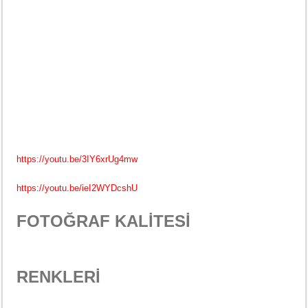
https://youtu.be/3IY6xrUg4mw
https://youtu.be/ieI2WYDcshU
FOTOĞRAF KALİTESİ
RENKLERİ