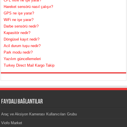
CPL filtre ne işe yarar?
Hareket sensörü nasıl çalışır?
GPS ne işe yarar?
WiFi ne işe yarar?
Darbe sensörü nedir?
Kapasitör nedir?
Döngüsel kayıt nedir?
Acil durum tuşu nedir?
Park modu nedir?
Yazılım güncellemeleri
Turkey Direct Mail Kargo Takip
FAYDALI BAĞLANTILAR
Araç ve Aksiyon Kamerası Kullanıcıları Grubu
Viofo Market