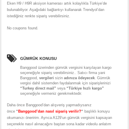
Eken H9 / H9R aksiyon kamerası artık kolaylıkla Türkiye’de
bulunabiliyor. Aşağıdaki bağlantıyı kullanarak Trendyol’dan
istediğiniz renkte sipariş verebilirsiniz.
No coupons found.
GÜMRÜK KONUSU
Banggood üzerinden gümrük vergisini karşılayan kargo
seçeneğiyle sipariş verebilirsiniz.. Satıcı firma yani
Banggood,
vergileri
sizin
adınıza
ödeyecek
. Gümrük
vergisi dahil sistemden faydalanmak için siparişlerinizi
“Turkey direct mail”
veya
“Türkiye hızlı kargo”
seçeneğiyle vermeniz gerekmektedir.
Daha önce Banggood’dan alışveriş yapmadıysanız
önce
“
Banggood’dan nasıl sipariş verilir?
“
başlıklı konuyu
okumanızı öneririm. Ayrıca A129’un gümrük vergisini kapsayan
seçenekle nasıl alınacağını baştan sona kadar videolu anlatım