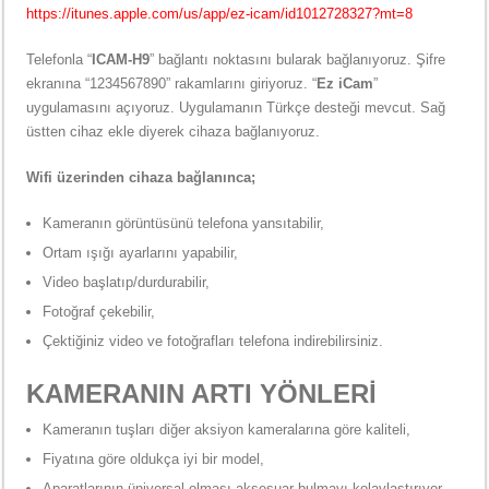
https://itunes.apple.com/us/app/ez-icam/id1012728327?mt=8
Telefonla “
ICAM-H9
” bağlantı noktasını bularak bağlanıyoruz. Şifre
ekranına “1234567890” rakamlarını giriyoruz. “
Ez iCam
”
uygulamasını açıyoruz. Uygulamanın Türkçe desteği mevcut. Sağ
üstten cihaz ekle diyerek cihaza bağlanıyoruz.
Wifi üzerinden cihaza bağlanınca;
Kameranın görüntüsünü telefona yansıtabilir,
Ortam ışığı ayarlarını yapabilir,
Video başlatıp/durdurabilir,
Fotoğraf çekebilir,
Çektiğiniz video ve fotoğrafları telefona indirebilirsiniz.
KAMERANIN ARTI YÖNLERİ
Kameranın tuşları diğer aksiyon kameralarına göre kaliteli,
Fiyatına göre oldukça iyi bir model,
Aparatlarının üniversal olması aksesuar bulmayı kolaylaştırıyor.