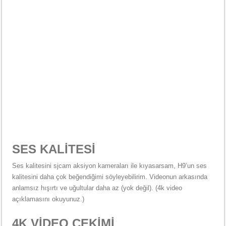
SES KALİTESİ
Ses kalitesini sjcam aksiyon kameraları ile kıyasarsam, H9’un ses
kalitesini daha çok beğendiğimi söyleyebilirim. Videonun arkasında
anlamsız hışırtı ve uğultular daha az (yok değil). (4k video
açıklamasını okuyunuz.)
4K VİDEO ÇEKİMİ