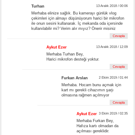
Turhan
13 Aralık 2018 / 00:06
Merhaba elinize sağlık. Bu kamerayı günlük vlog
çekimleri için almayı düşünüyorum harici bir mikrofon
ile onun sesini kullanarak. İç mekanda oda içersinde
kullanılabilir mi? Verim alır mıyız? Önerir misiniz
Cevapla
Aykut Ezer
13 Aralık 2018 / 12:09
Merhaba Turhan Bey,
Harici mikrofon desteği yoktur.
Cevapla
Furkan Arslan
2 Ekim 2019 / 01:44
Merhaba. Hocam bunu açmak için
kart mı gerekli cihazımın şarjı
olmasına rağmen açılmıyor
Cevapla
Aykut Ezer
3 Ekim 2019 / 02:35
Merhaba Furkan Bey,
Hafıza kartı olmadan da
açılması gereklidir.