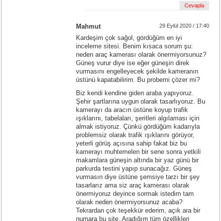
Cevapla
Mahmut
29 Eylül 2020 / 17:40
Kardeşim çok sağol, gördüğüm en iyi
inceleme sitesi. Benim kısaca sorum şu:
neden araç kamerası olarak önermiyorsunuz?
Güneş vurur diye ise eğer güneşin direk
vurmasını engelleyecek şekilde kameranın
üstünü kapatabilirim. Bu probemi çözer mi?
Biz kendi kendine giden araba yapıyoruz.
Şehir şartlarına uygun olarak tasarlıyoruz. Bu
kamerayı da aracın üstüne koyup trafik
ışıklarını, tabelaları, şeritleri algılaması için
almak istiyoruz. Çünkü gördüğüm kadarıyla
problemsiz olarak trafik ışıklarını görüyor,
yeterli görüş açısına sahip fakat biz bu
kamerayı muhtemelen bir sene sonra yetkili
makamlara güneşin altında bir yaz günü bir
parkurda testini yapıp sunacağız. Güneş
vurmasın diye üstüne şemsiye tarzı bir şey
tasarlarız ama siz araç kamerası olarak
önermiyoruz deyince sormak istedim tam
olarak neden önermiyorsunuz acaba?
Tekrardan çok teşekkür ederim, açık ara bir
numara bu site. Aradığım tüm özellikleri