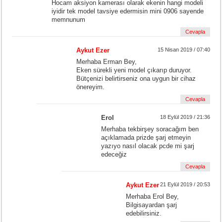
Hocam aksiyon kamerası olarak ekenin hangi modeli
iyidir tek model tavsiye edermisin mini 0906 sayende
memnunum
Cevapla
Aykut Ezer
15 Nisan 2019 / 07:40
Merhaba Erman Bey,
Eken sürekli yeni model çıkarıp duruyor.
Bütçenizi belirtirseniz ona uygun bir cihaz
önereyim.
Cevapla
Erol
18 Eylül 2019 / 21:36
Merhaba tekbirşey soracağım ben
açıklamada prizde şarj etmeyin
yazıyo nasıl olacak pcde mi şarj
edeceğiz
Cevapla
Aykut Ezer
21 Eylül 2019 / 20:53
Merhaba Erol Bey,
Bilgisayardan şarj
edebilirsiniz.