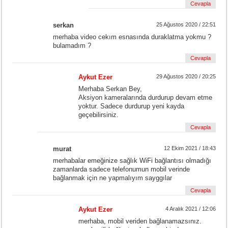
Cevapla
serkan
25 Ağustos 2020 / 22:51
merhaba video cekım esnasında duraklatma yokmu ?
bulamadım ?
Cevapla
Aykut Ezer
29 Ağustos 2020 / 20:25
Merhaba Serkan Bey,
Aksiyon kameralarında durdurup devam etme
yoktur. Sadece durdurup yeni kayda
geçebilirsiniz.
Cevapla
murat
12 Ekim 2021 / 18:43
merhabalar emeğinize sağlık WiFi bağlantısı olmadığı
zamanlarda sadece telefonumun mobil verinde
bağlanmak için ne yapmalıyım sayggılar
Cevapla
Aykut Ezer
4 Aralık 2021 / 12:06
merhaba, mobil veriden bağlanamazsınız.