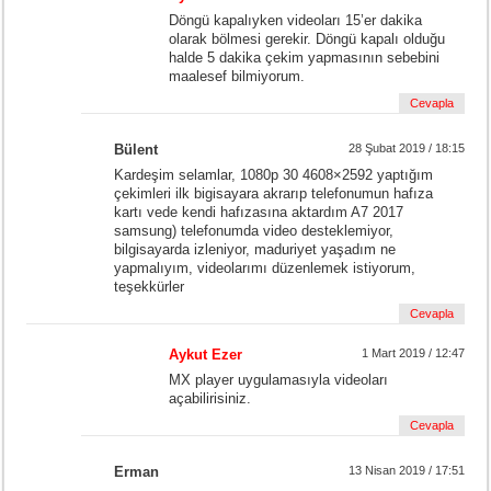
Döngü kapalıyken videoları 15’er dakika
olarak bölmesi gerekir. Döngü kapalı olduğu
halde 5 dakika çekim yapmasının sebebini
maalesef bilmiyorum.
Cevapla
Bülent
28 Şubat 2019 / 18:15
Kardeşim selamlar, 1080p 30 4608×2592 yaptığım
çekimleri ilk bigisayara akrarıp telefonumun hafıza
kartı vede kendi hafızasına aktardım A7 2017
samsung) telefonumda video desteklemiyor,
bilgisayarda izleniyor, maduriyet yaşadım ne
yapmalıyım, videolarımı düzenlemek istiyorum,
teşekkürler
Cevapla
Aykut Ezer
1 Mart 2019 / 12:47
MX player uygulamasıyla videoları
açabilirisiniz.
Cevapla
Erman
13 Nisan 2019 / 17:51