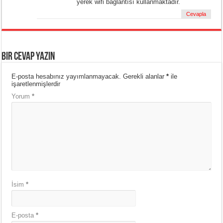
yerek wifi bağlantısı kullanmaktadır.
Cevapla
Bir cevap yazın
E-posta hesabınız yayımlanmayacak.
Gerekli alanlar
*
ile
işaretlenmişlerdir
Yorum
*
İsim
*
E-posta
*