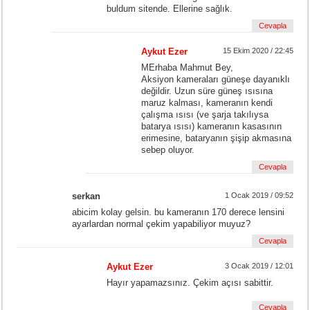
buldum sitende. Ellerine sağlık.
Cevapla
Aykut Ezer
15 Ekim 2020 / 22:45
MErhaba Mahmut Bey,
Aksiyon kameraları güneşe dayanıklı
değildir. Uzun süre güneş ısısına
maruz kalması, kameranın kendi
çalışma ısısı (ve şarja takılıysa
batarya ısısı) kameranın kasasının
erimesine, bataryanın şişip akmasına
sebep oluyor.
Cevapla
serkan
1 Ocak 2019 / 09:52
abicim kolay gelsin. bu kameranın 170 derece lensini
ayarlardan normal çekim yapabiliyor muyuz?
Cevapla
Aykut Ezer
3 Ocak 2019 / 12:01
Hayır yapamazsınız. Çekim açısı sabittir.
Cevapla