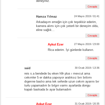
deneyiniz.
Cevapla
Hamza Yılmaz
24 Mayıs 2019 / 01:41
Arkadaşım emeğin için çok teşekkür ederim,
kamera alımı için çok yeterli bir deneyim oldu,
eline sağlık…
Cevapla
Aykut Ezer
27 Mayıs 2019 / 23:00
Rica ederim. İyi günlerde kullanın.
Cevapla
said
30 Ocak 2019 / 13:36
reis s.a bendede bu eken h9r plus ı mevcut ama
cekımler 5 er dakka yapıoyor aralıksız bırı bıttımı
dıgerıne baslıo ama tek seferde uzun cekım ayarını bır
turlu yapamadım bı bılgın varmı ayarlarda dongu
kapalı baskada bı ayar bulamadım
Cevapla
Aykut Ezer
31 Ocak 2019 / 20:35