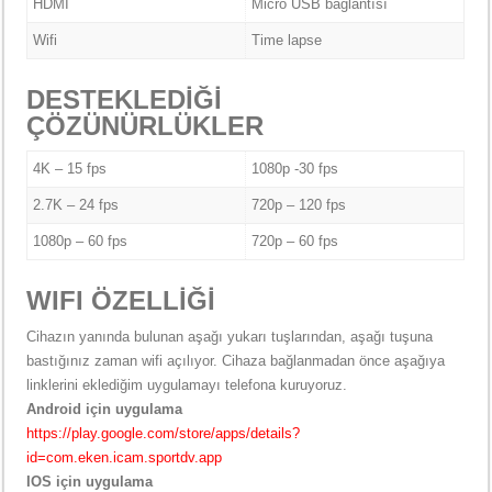
HDMI
Micro USB bağlantısı
Wifi
Time lapse
DESTEKLEDİĞİ
ÇÖZÜNÜRLÜKLER
4K – 15 fps
1080p -30 fps
2.7K – 24 fps
720p – 120 fps
1080p – 60 fps
720p – 60 fps
WIFI ÖZELLİĞİ
Cihazın yanında bulunan aşağı yukarı tuşlarından, aşağı tuşuna
bastığınız zaman wifi açılıyor. Cihaza bağlanmadan önce aşağıya
linklerini eklediğim uygulamayı telefona kuruyoruz.
Android için uygulama
https://play.google.com/store/apps/details?
id=com.eken.icam.sportdv.app
IOS için uygulama