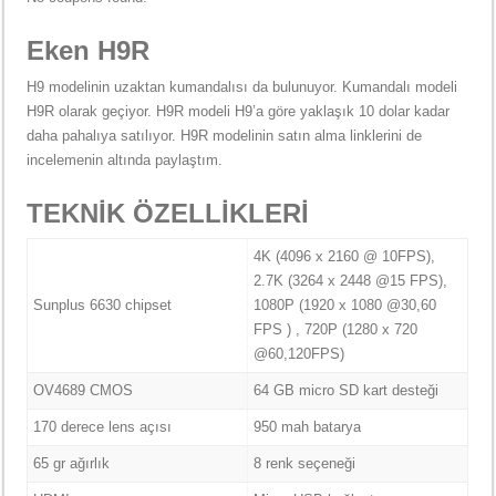
Eken H9R
H9 modelinin uzaktan kumandalısı da bulunuyor. Kumandalı modeli
H9R olarak geçiyor. H9R modeli H9’a göre yaklaşık 10 dolar kadar
daha pahalıya satılıyor. H9R modelinin satın alma linklerini de
incelemenin altında paylaştım.
TEKNİK ÖZELLİKLERİ
4K (4096 x 2160 @ 10FPS),
2.7K (3264 x 2448 @15 FPS),
Sunplus 6630 chipset
1080P (1920 x 1080 @30,60
FPS ) , 720P (1280 x 720
@60,120FPS)
OV4689 CMOS
64 GB micro SD kart desteği
170 derece lens açısı
950 mah batarya
65 gr ağırlık
8 renk seçeneği