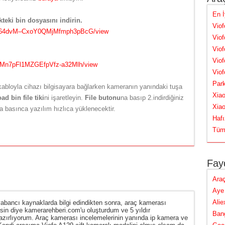
En İ
kteki bin dosyasını indirin.
Vio
4W664dvM–CxoY0QMjMfmph3pBcG/view
Vio
Viof
Viof
x7jMn7pFl1MZGEfpVfz-a32Mlh/view
Viof
Par
kabloyla cihazı bilgisayara bağlarken kameranın yanındaki tuşa
Xia
ad bin file tiki
ni işaretleyin.
File butonu
na basıp 2.indirdiğiniz
Xia
a basınca yazılım hızlıca yüklenecektir.
Hafı
Tüm 
Fayd
Araç
Aye 
Alie
bancı kaynaklarda bilgi edindikten sonra, araç kamerası
lsin diye kamerarehberi.com'u oluşturdum ve 5 yıldır
Bang
hazırlıyorum. Araç kamerası incelemelerinin yanında ip kamera ve