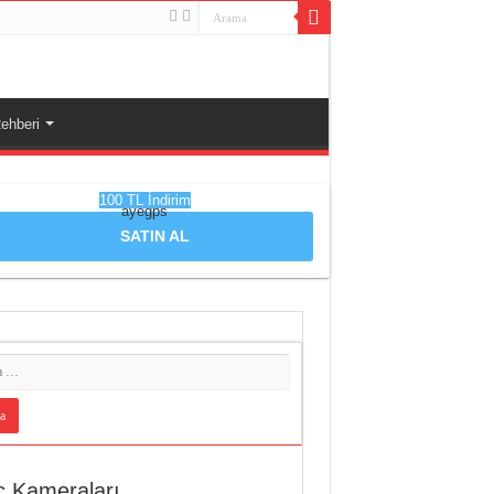
ehberi
100 TL İndirim
ayegps
SATIN AL
ç Kameraları