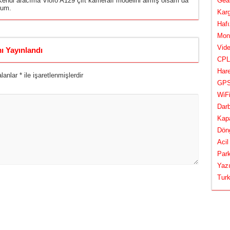
endi aracıma Viofo A129 çift kameralı modelini almış olsam da
Gear
rum.
Karg
Hafı
Mont
Vide
ı Yayınlandı
CPL 
Hare
alanlar
*
ile işaretlenmişlerdir
GPS 
WiFi
Darb
Kapa
Döng
Acil
Park
Yazı
Turk