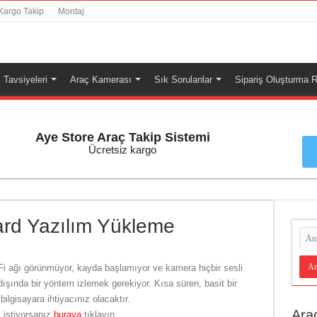
Kargo Takip
Montaj
Tavsiyeleri
Araç Kamerası
Sık Sorulanlar
Sipariş Oluşturma R
Aye Store Araç Takip Sistemi
Ücretsiz kargo
rd Yazılım Yükleme
Fi ağı görünmüyor, kayda başlamıyor ve kamera hiçbir sesli
ışında bir yöntem izlemek gerekiyor. Kısa süren, basit bir
bilgisayara ihtiyacınız olacaktır.
Ara
 istiyorsanız
buraya
tıklayın.