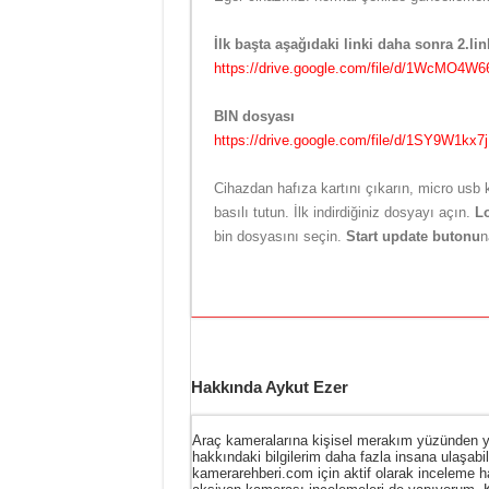
İlk başta aşağıdaki linki daha sonra 2.lin
https://drive.google.com/file/d/1WcMO
BIN dosyası
https://drive.google.com/file/d/1SY9W1k
Cihazdan hafıza kartını çıkarın, micro usb 
basılı tutun. İlk indirdiğiniz dosyayı açın.
Lo
bin dosyasını seçin.
Start update butonu
n
Hakkında Aykut Ezer
Araç kameralarına kişisel merakım yüzünden ya
hakkındaki bilgilerim daha fazla insana ulaşabi
kamerarehberi.com için aktif olarak inceleme 