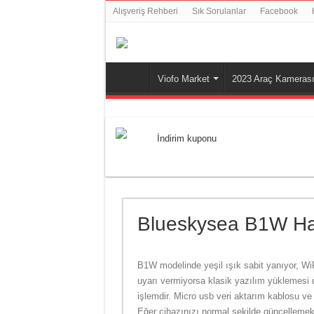
Alışveriş Rehberi
Sık Sorulanlar
Facebook
Viofo Market
2023 Araç Kamerası 
İndirim kuponu
Blueskysea B1W Ha
B1W modelinde yeşil ışık sabit yanıyor, Wi
uyarı vermiyorsa klasik yazılım yüklemesi d
işlemdir. Micro usb veri aktarım kablosu ve 
Eğer cihazınızı normal şekilde güncellemek