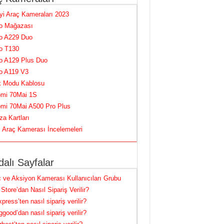
yi Araç Kameraları 2023
fo Mağazası
fo A229 Duo
o T130
o A129 Plus Duo
o A119 V3
k Modu Kablosu
omi 70Mai 1S
omi 70Mai A500 Pro Plus
za Kartları
Araç Kamerası İncelemeleri
alı Sayfalar
 ve Aksiyon Kamerası Kullanıcıları Grubu
Store’dan Nasıl Sipariş Verilir?
xpress’ten nasıl sipariş verilir?
good’dan nasıl sipariş verilir?