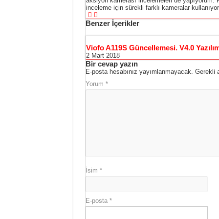
aksiyon kamerası incelemeleri de yapıyorum. K
inceleme için sürekli farklı kameralar kullanıyo
Benzer İçerikler
Viofo A119S Güncellemesi. V4.0 Yazılım
2 Mart 2018
Bir cevap yazın
E-posta hesabınız yayımlanmayacak.
Gerekli 
Yorum
*
İsim
*
E-posta
*