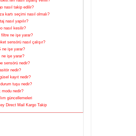
best’ten nasıl sipariş verilir?
o nasıl takip edilir?
za kartı seçimi nasıl olmalı?
aj nasıl yapılır?
o nasıl kesilir?
filtre ne işe yarar?
ket sensörü nasıl çalışır?
ne işe yarar?
 ne işe yarar?
e sensörü nedir?
sitör nedir?
üsel kayıt nedir?
 durum tuşu nedir?
 modu nedir?
lım güncellemeleri
ey Direct Mail Kargo Takip